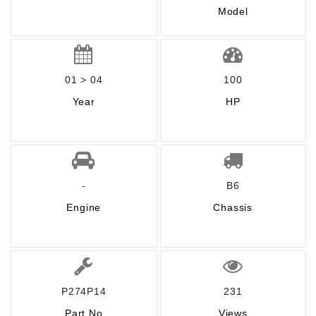
Model
01 > 04
100
Year
HP
-
B6
Engine
Chassis
P274P14
231
Part No
Views