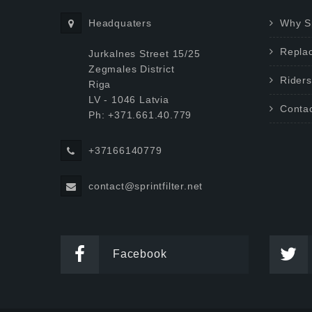
Headquaters
Why Sp
Repla
Jurkalnes Street 15/25
Zegmales District
Riders
Riga
LV - 1046 Latvia
Conta
Ph: +371.661.40.779
+37166140779
contact@sprintfilter.net
Facebook