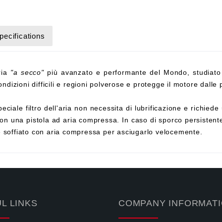
pecifications
aria
"a secco"
più avanzato e performante del Mondo, studiato
ndizioni difficili e regioni polverose e protegge il motore dalle p
eciale filtro dell'aria non necessita di lubrificazione e richi
on una pistola ad aria compressa. In caso di sporco persistente,
e soffiato con aria compressa per asciugarlo velocemente.
L LINKS
COMPANY INFORMAT