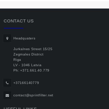
CONTACT US
Headquaters
Jurkalnes Street 15/25
Zegmales District
Riga
LV - 1046 Latvia
Ph: +371.661.40.779
+37166140779
contact@sprintfilter.net