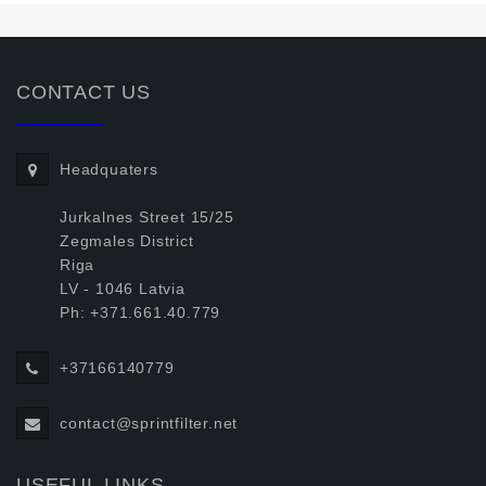
CONTACT US
Headquaters
Jurkalnes Street 15/25
Zegmales District
Riga
LV - 1046 Latvia
Ph: +371.661.40.779
+37166140779
contact@sprintfilter.net
USEFUL LINKS