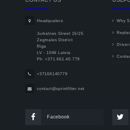
CONTACT US
USEFU
Headquaters
Why Sp
Repla
Jurkalnes Street 15/25
Zegmales District
Driver
Riga
LV - 1046 Latvia
Conta
Ph: +371.661.40.779
+37166140779
contact@sprintfilter.net
Facebook