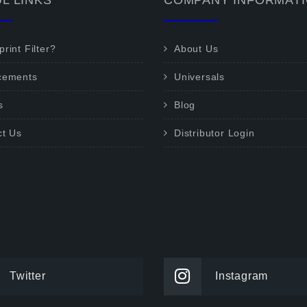
L LINKS
COMPANY INFORMAT
rint Filter?
About Us
cements
Universals
s
Blog
ct Us
Distributor Login
Twitter
Instagram