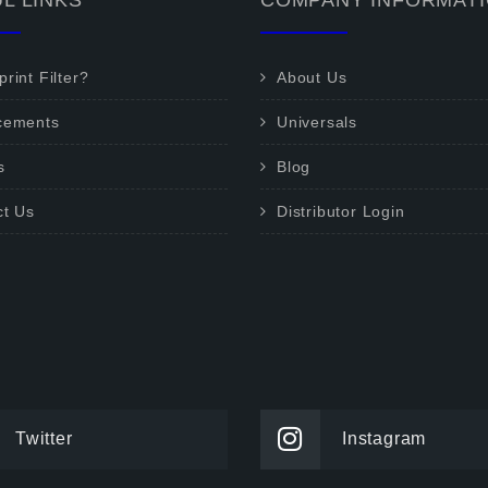
L LINKS
COMPANY INFORMAT
rint Filter?
About Us
cements
Universals
s
Blog
ct Us
Distributor Login
Twitter
Instagram