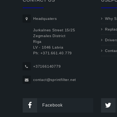
CONTACT US
USEFU
Headquaters
Why Sp
Repla
Jurkalnes Street 15/25
Zegmales District
Driver
Riga
LV - 1046 Latvia
Conta
Ph: +371.661.40.779
+37166140779
contact@sprintfilter.net
Facebook