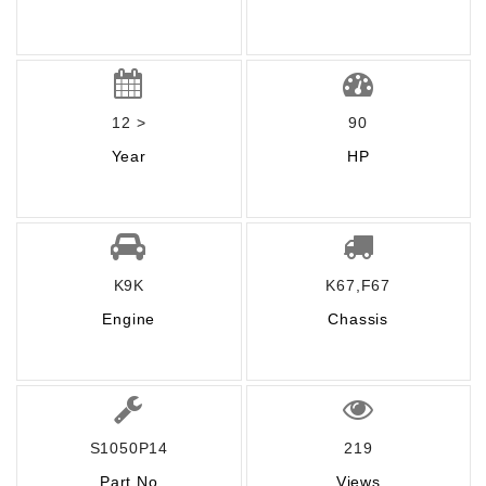
12 >
90
Year
HP
K9K
K67,F67
Engine
Chassis
S1050P14
219
Part No
Views