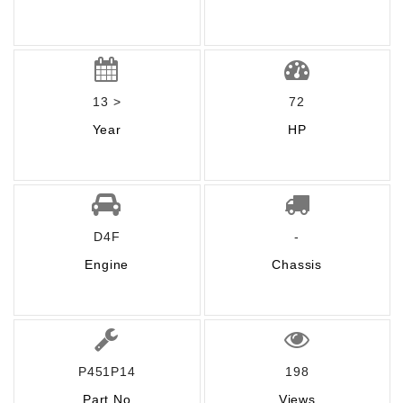
13 >
72
Year
HP
D4F
-
Engine
Chassis
P451P14
198
Part No
Views